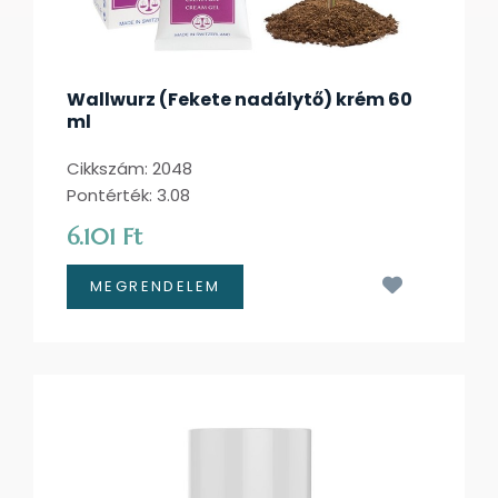
Wallwurz (Fekete nadálytő) krém 60
ml
Cikkszám: 2048
Pontérték: 3.08
6.101 Ft
Kívánságl