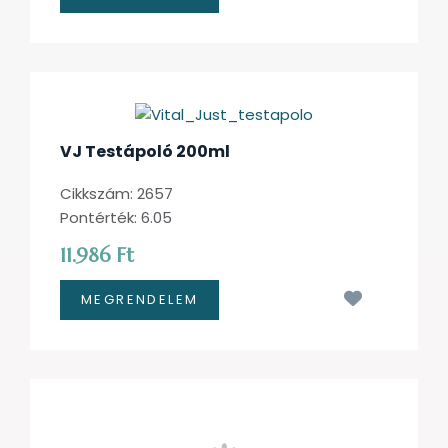
VJ Testápoló 200ml
Cikkszám: 2657
Pontérték: 6.05
11.986 Ft
Kívánságl