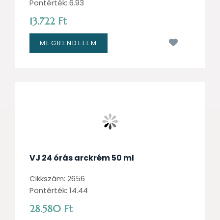
Pontérték: 6.93
13.722 Ft
Kívánságl
VJ 24 órás arckrém 50 ml
Cikkszám: 2656
Pontérték: 14.44
28.580 Ft