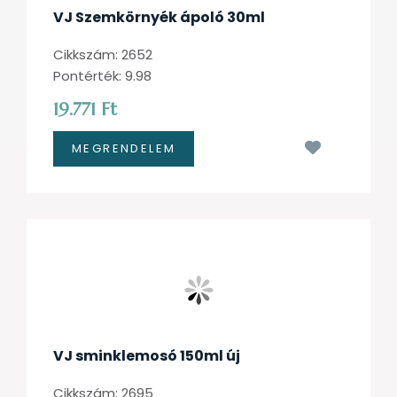
VJ Szemkörnyék ápoló 30ml
Cikkszám: 2652
Pontérték: 9.98
19.771 Ft
Kívánságl
VJ sminklemosó 150ml új
Cikkszám: 2695