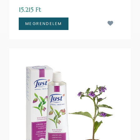
15.215 Ft
Kívánságl