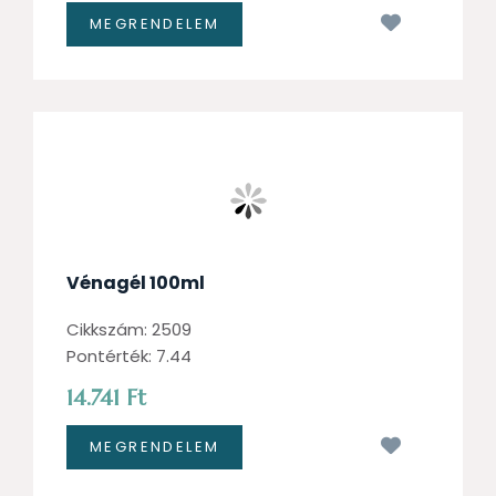
Kívánságl
Vénagél 100ml
Cikkszám: 2509
Pontérték: 7.44
14.741 Ft
Kívánságl