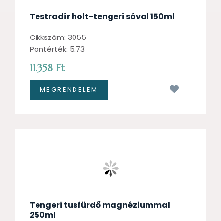
Testradír holt-tengeri sóval 150ml
Cikkszám: 3055
Pontérték: 5.73
11.358 Ft
Kívánságl
Tengeri tusfürdő magnéziummal
250ml