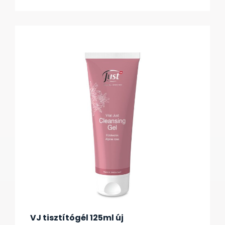
VJ tisztítógél 125ml új