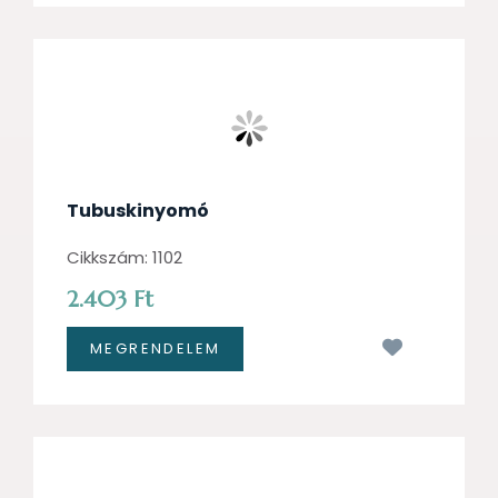
Tubuskinyomó
Cikkszám: 1102
2.403 Ft
Kívánságl