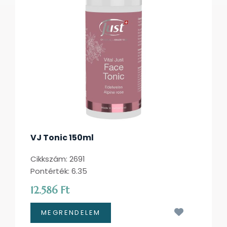
VJ Tonic 150ml
Cikkszám: 2691
Pontérték: 6.35
12.586 Ft
Kívánságl