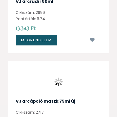
VJ arcradír 50ml
Cikkszám: 2696
Pontérték: 6.74
13.343 Ft
Kívánságl
VJ arcápoló maszk 75ml új
Cikkszám: 2717