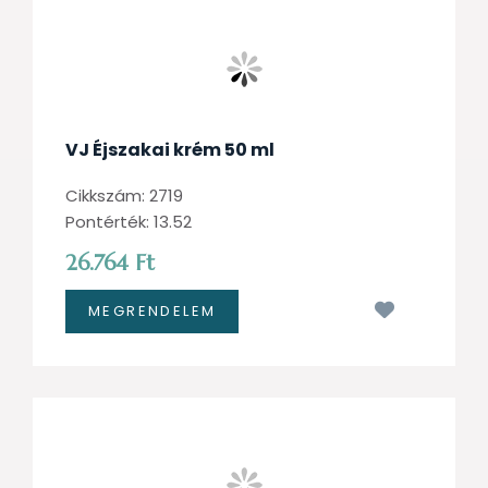
VJ Éjszakai krém 50 ml
Cikkszám: 2719
Pontérték: 13.52
26.764 Ft
Kívánságl