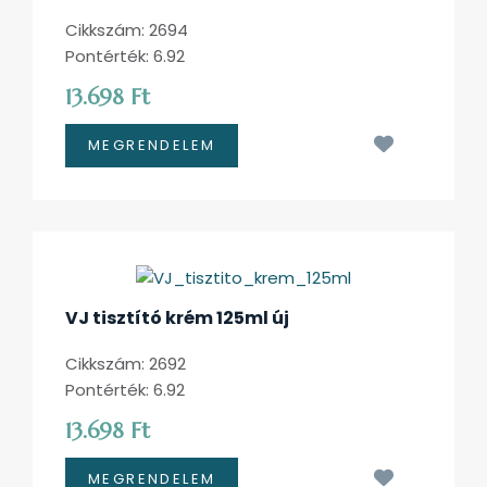
Cikkszám: 2694
Pontérték: 6.92
13.698 Ft
Kívánságl
VJ tisztító krém 125ml új
Cikkszám: 2692
Pontérték: 6.92
13.698 Ft
Kívánságl