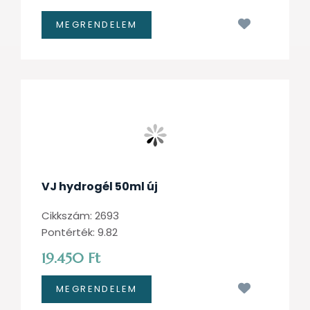
Kívánságl
VJ hydrogél 50ml új
Cikkszám: 2693
Pontérték: 9.82
19.450 Ft
Kívánságl