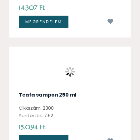
14.307 Ft
Kívánságl
Teafa sampon 250 ml
Cikkszám: 2300
Pontérték: 7.62
15.094 Ft