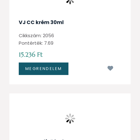
VJ CC krém 30ml
Cikkszám: 2056
Pontérték: 7.69
15.236 Ft
Kívánságl