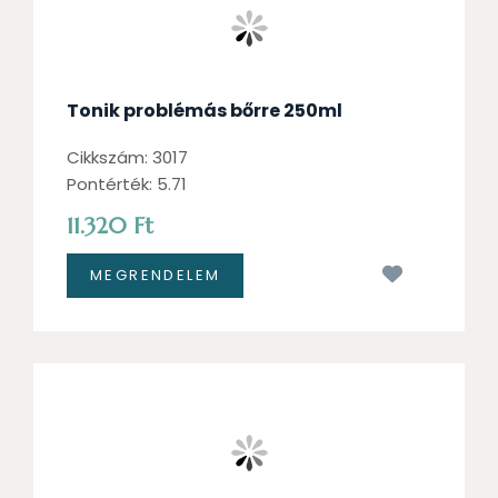
Tonik problémás bőrre 250ml
Cikkszám: 3017
Pontérték: 5.71
11.320 Ft
Kívánságl