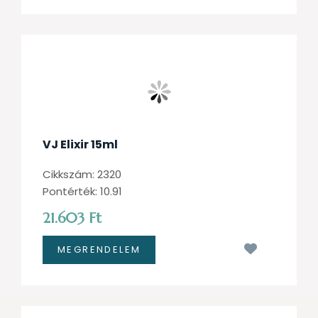
VJ Elixir 15ml
Cikkszám: 2320
Pontérték: 10.91
21.603 Ft
Kívánságl