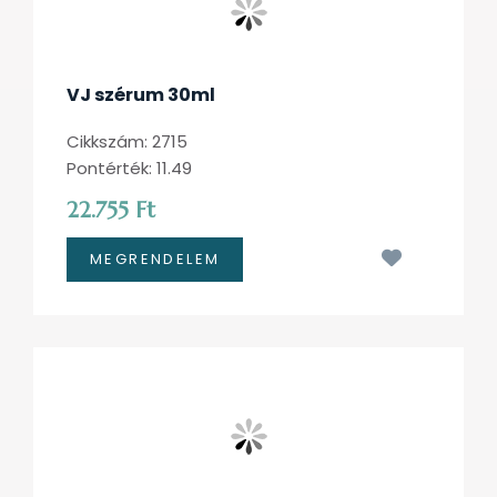
VJ szérum 30ml
Cikkszám: 2715
Pontérték: 11.49
22.755 Ft
Kívánságl