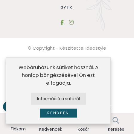
GY.I.K.
© Copyright - Készítette:
Ideastyle
Általános szerződési feltételek
Webáruházunk sütiket használ. A
Impresszum
honlap böngészésével Ön ezt
elfogadja.
Adatvédelmi nyilatkozat
Sütik
Információ a sütikről
RENDBEN
Fiókom
Kedvencek
Kosár
Keresés