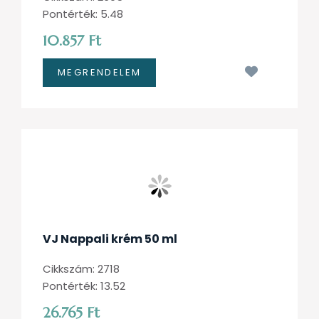
Pontérték: 5.48
10.857 Ft
Kívánságl
VJ Nappali krém 50 ml
Cikkszám: 2718
Pontérték: 13.52
26.765 Ft