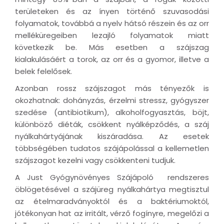
területeken és az ínyen történő szuvasodási
folyamatok, továbbá a nyelv hátsó részein és az orr
melléküregeiben lezajló folyamatok miatt
következik be. Más esetben a szájszag
kialakulásáért a torok, az orr és a gyomor, illetve a
belek felelősek.
Azonban rossz szájszagot más tényezők is
okozhatnak: dohányzás, érzelmi stressz, gyógyszer
szedése (antibiotikum), alkoholfogyasztás, böjt,
különböző diéták, csökkent nyálképződés, a száj
nyálkahártyájának kiszáradása. Az esetek
többségében tudatos szájápolással a kellemetlen
szájszagot kezelni vagy csökkenteni tudjuk.
A Just Gyógynövényes Szájápoló rendszeres
öblögetésével a szájüreg nyálkahártya megtisztul
az ételmaradványoktól és a baktériumoktól,
jótékonyan hat az irritált, vérző fogínyre, megelőzi a