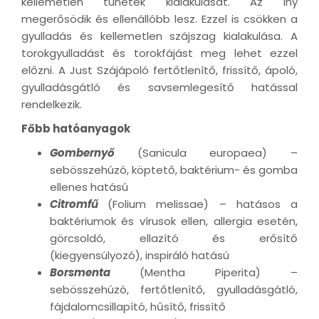
kellemetlen tünetek kialakulását. Az íny
megerősödik és ellenállóbb lesz. Ezzel is csökken a
gyulladás és kellemetlen szájszag kialakulása. A
torokgyulladást és torokfájást meg lehet ezzel
előzni. A Just Szájápoló fertőtlenítő, frissítő, ápoló,
gyulladásgátló és savsemlegesítő hatással
rendelkezik.
Főbb hatóanyagok
Gombernyő
(Sanicula europaea) –
sebösszehúzó, köptető, baktérium- és gomba
ellenes hatású
Citromfű
(Folium melissae) – hatásos a
baktériumok és vírusok ellen, allergia esetén,
görcsoldó, ellazító és erősítő
(kiegyensúlyozó), inspiráló hatású
Borsmenta
(Mentha Piperita) –
sebösszehúzó, fertőtlenítő, gyulladásgátló,
fájdalomcsillapító, hűsítő, frissítő