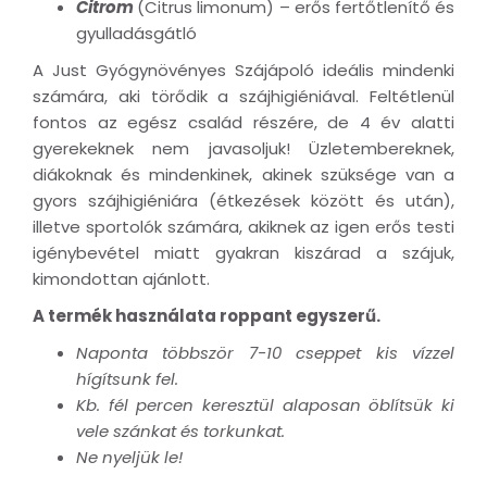
Citrom
(Citrus limonum) – erős fertőtlenítő és
gyulladásgátló
A Just Gyógynövényes Szájápoló ideális mindenki
számára, aki törődik a szájhigiéniával. Feltétlenül
fontos az egész család részére, de 4 év alatti
gyerekeknek nem javasoljuk! Üzletembereknek,
diákoknak és mindenkinek, akinek szüksége van a
gyors szájhigiéniára (étkezések között és után),
illetve sportolók számára, akiknek az igen erős testi
igénybevétel miatt gyakran kiszárad a szájuk,
kimondottan ajánlott.
A termék használata roppant egyszerű.
Naponta többször 7-10 cseppet kis vízzel
hígítsunk fel.
Kb. fél percen keresztül alaposan öblítsük ki
vele szánkat és torkunkat.
Ne nyeljük le!