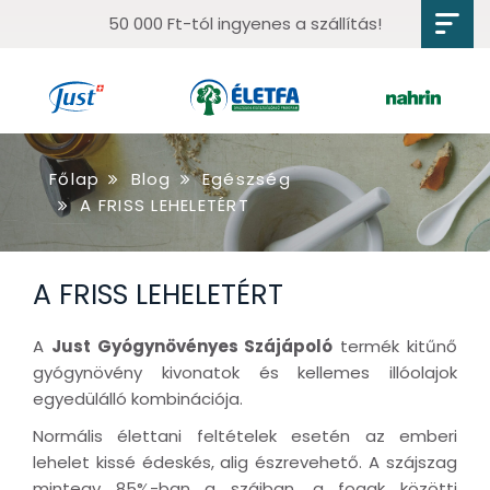
50 000 Ft-tól ingyenes a szállítás!
Főlap
Blog
Egészség
A FRISS LEHELETÉRT
A FRISS LEHELETÉRT
A
Just Gyógynövényes Szájápoló
termék kitűnő
gyógynövény kivonatok és kellemes illóolajok
egyedülálló kombinációja.
Normális élettani feltételek esetén az emberi
lehelet kissé édeskés, alig észrevehető. A szájszag
mintegy 85%-ban a szájban, a fogak közötti