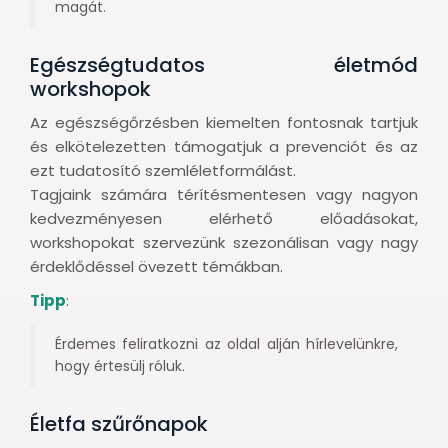
magát.
Egészségtudatos életmód
workshopok
Az egészségőrzésben kiemelten fontosnak tartjuk
és elkötelezetten támogatjuk a prevenciót és az
ezt tudatosító szemléletformálást.
Tagjaink számára térítésmentesen vagy nagyon
kedvezményesen elérhető előadásokat,
workshopokat szervezünk szezonálisan vagy nagy
érdeklődéssel övezett témákban.
Tipp
:
Érdemes feliratkozni az oldal alján hírlevelünkre,
hogy értesülj róluk.
Életfa szűrőnapok