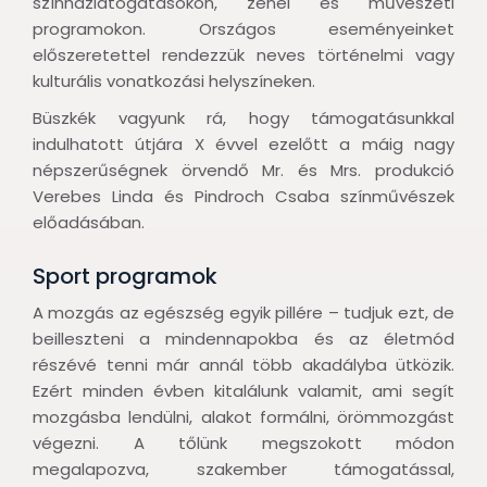
színházlátogatásokon, zenei és művészeti
programokon. Országos eseményeinket
előszeretettel rendezzük neves történelmi vagy
kulturális vonatkozási helyszíneken.
Büszkék vagyunk rá, hogy támogatásunkkal
indulhatott útjára X évvel ezelőtt a máig nagy
népszerűségnek örvendő Mr. és Mrs. produkció
Verebes Linda és Pindroch Csaba színművészek
előadásában.
Sport programok
A mozgás az egészség egyik pillére – tudjuk ezt, de
beilleszteni a mindennapokba és az életmód
részévé tenni már annál több akadályba ütközik.
Ezért minden évben kitalálunk valamit, ami segít
mozgásba lendülni, alakot formálni, örömmozgást
végezni. A tőlünk megszokott módon
megalapozva, szakember támogatással,