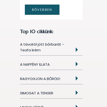
BŐVEBBEN
Top 10 cikkünk:
A távolról jött bőrbarát -
Teafa krém
A NAPFÉNY ILLATA
RAGYOGJON A BŐRÖD!
SIMOGAT A TENGER