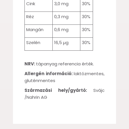
Cink
3,0 mg
30%
Réz
0,3 mg
30%
Mangán
0,6 mg
30%
Szelén
16,5 µg
30%
NRV:
tápanyag referencia érték.
Allergén információ:
laktózmentes,
gluténmentes
Származási hely/gyártó:
Svájc
/Nahrin AG