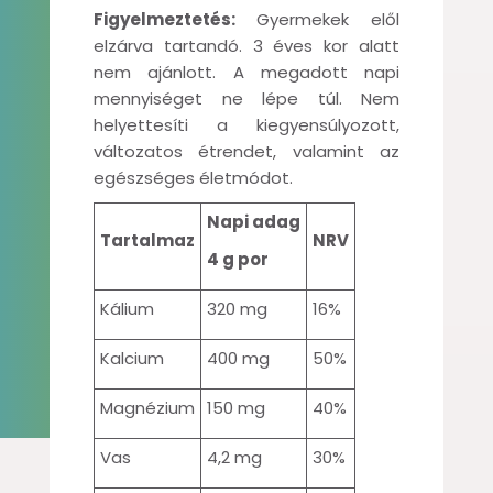
Figyelmeztetés:
Gyermekek elől
elzárva tartandó. 3 éves kor alatt
nem ajánlott. A megadott napi
mennyiséget ne lépe túl. Nem
helyettesíti a kiegyensúlyozott,
változatos étrendet, valamint az
egészséges életmódot.
Napi adag
Tartalmaz
NRV
4 g por
Kálium
320 mg
16%
Kalcium
400 mg
50%
Magnézium
150 mg
40%
Vas
4,2 mg
30%