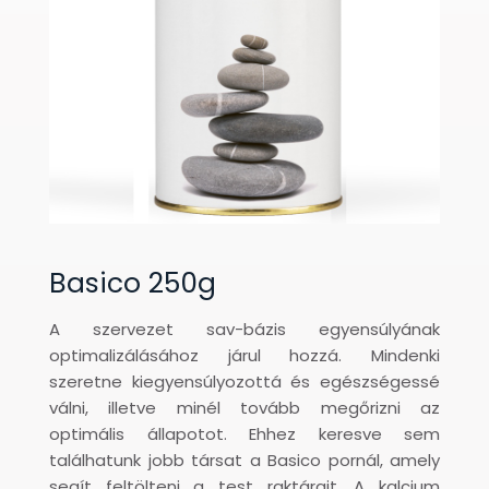
Basico 250g
A szervezet sav-bázis egyensúlyának
optimalizálásához járul hozzá. Mindenki
szeretne kiegyensúlyozottá és egészségessé
válni, illetve minél tovább megőrizni az
optimális állapotot. Ehhez keresve sem
találhatunk jobb társat a Basico pornál, amely
segít feltölteni a test raktárait. A kalcium