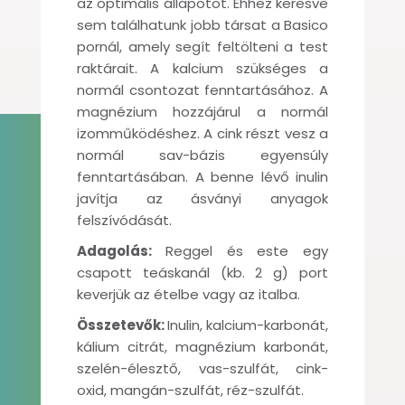
az optimális állapotot. Ehhez keresve
sem találhatunk jobb társat a Basico
pornál, amely segít feltölteni a test
raktárait. A kalcium szükséges a
normál csontozat fenntartásához. A
magnézium hozzájárul a normál
izomműködéshez. A cink részt vesz a
normál sav-bázis egyensúly
fenntartásában. A benne lévő inulin
javítja az ásványi anyagok
felszívódását.
Adagolás:
Reggel és este egy
csapott teáskanál (kb. 2 g) port
keverjük az ételbe vagy az italba.
Összetevők:
Inulin, kalcium-karbonát,
kálium citrát, magnézium karbonát,
szelén-élesztő, vas-szulfát, cink-
oxid, mangán-szulfát, réz-szulfát.