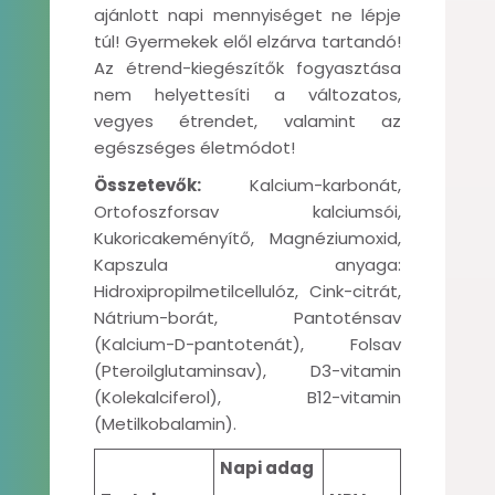
ajánlott napi mennyiséget ne lépje
túl! Gyermekek elől elzárva tartandó!
Az étrend-kiegészítők fogyasztása
nem helyettesíti a változatos,
vegyes étrendet, valamint az
egészséges életmódot!
Összetevők:
Kalcium-karbonát,
Ortofoszforsav kalciumsói,
Kukoricakeményítő, Magnéziumoxid,
Kapszula anyaga:
Hidroxipropilmetilcellulóz, Cink-citrát,
Nátrium-borát, Pantoténsav
(Kalcium-D-pantotenát), Folsav
(Pteroilglutaminsav), D3-vitamin
(Kolekalciferol), B12-vitamin
(Metilkobalamin).
Napi adag