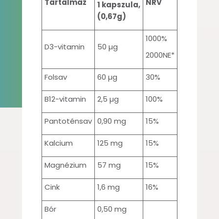
Tartalmaz
NRV
1 kapszula,
(0,67g)
1000%
D3-vitamin
50 µg
2000NE*
Folsav
60 µg
30%
B12-vitamin
2,5 µg
100%
Pantoténsav
0,90 mg
15%
Kalcium
125 mg
15%
Magnézium
57 mg
15%
Cink
1,6 mg
16%
Bór
0,50 mg