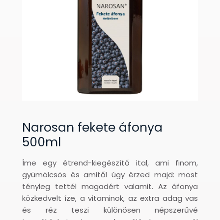
Narosan fekete áfonya
500ml
Íme egy étrend-kiegészítő ital, ami finom,
gyümölcsös és amitől úgy érzed majd: most
tényleg tettél magadért valamit. Az áfonya
közkedvelt íze, a vitaminok, az extra adag vas
és réz teszi különösen népszerűvé