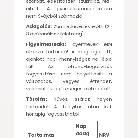
szorbát, édesítőszer: szukralóz, réz-
citrát. A gyümölcskoncentrátum
nem Svájcból származik!
Adagolás:
25ml étkezések előtt (2-
3 evőkanálnak felel meg)
Figyelmeztetés:
gyermekek elől
elzárva tartandó! A megengedett,
ajánlott napi mennyiséget ne lépje
túl! Az étrend-kiegészítők
fogyasztása nem helyettesíti a
változatos, vegyes étrendet,
valamint az egészséges életmódot!
Tárolás:
hűvös, száraz helyen
tartandó! A felnyitás után két
hónapig fogyasztható!
Napi
adag
Tartalmaz
NRV