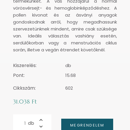
termékünket. A vas hozzájárul a normál
vörösvérsejt- és hemoglobinképződéshez. A
pollen kivonat és az ásványi anyagok
gondoskodnak arról, hogy megadhassunk
szervezetünknek mindent, amire csak szüksége
van. Ideális választás vashiány esetén,
serdülőkorban vagy a menstruációs ciklus
során, illetve a vegán étrendet követőknél.
Kiszerelés:
db
Pont:
15.68
Cikkszám:
602
31.038 Ft