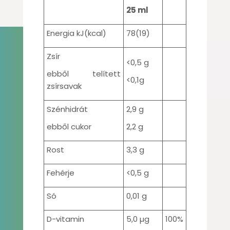
25 ml
Energia kJ(kcal)
78(19)
Zsír
<0,5 g
ebből telített
<0,1g
zsírsavak
Szénhidrát
2,9 g
ebből cukor
2,2 g
Rost
3,3 g
Fehérje
<0,5 g
Só
0,01 g
D-vitamin
5,0 µg
100%