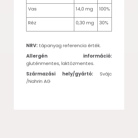
Vas
14,0 mg
100%
Réz
0,30 mg
30%
NRV:
tápanyag referencia érték.
Allergén információ:
gluténmentes, laktózmentes.
Származási hely/gyártó:
Svájc
/Nahrin AG