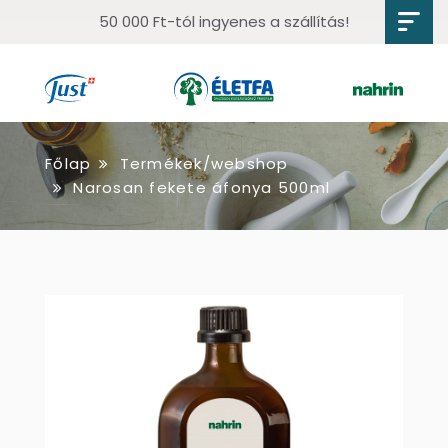
50 000 Ft-tól ingyenes a szállítás!
Főlap
Termékek/webshop
Narosan fekete áfonya 500ml