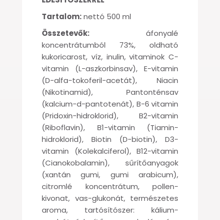
Tartalom:
nettó 500 ml
Összetevők:
áfonyalé
koncentrátumból 73%, oldható
kukoricarost, víz, inulin, vitaminok C-
vitamin (L-aszkorbinsav), E-vitamin
(D-alfa-tokoferil-acetát), Niacin
(Nikotinamid), Pantonténsav
(kalcium-d-pantotenát), B-6 vitamin
(Pridoxin-hidroklorid), B2-vitamin
(Riboflavin), B1-vitamin (Tiamin-
hidroklorid), Biotin (D-biotin), D3-
vitamin (Kolekalciferol), B12-vitamin
(Cianokobalamin), sűrítőanyagok
(xantán gumi, gumi arabicum),
citromlé koncentrátum, pollen-
kivonat, vas-glukonát, természetes
aroma, tartósítószer: kálium-