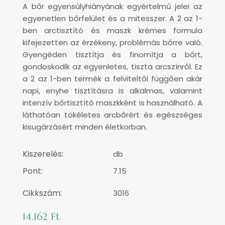
A bőr egyensúlyhiányának egyértelmű jelei az
egyenetlen bőrfelület és a mitesszer. A 2 az 1-
ben arctisztító és maszk krémes formula
kifejezetten az érzékeny, problémás bőrre való.
Gyengéden tisztítja és finomítja a bőrt,
gondoskodik az egyenletes, tiszta arcszínről. Ez
a 2 az 1-ben termék a felviteltől függően akár
napi, enyhe tisztításra is alkalmas, valamint
intenzív bőrtisztító maszkként is használható. A
láthatóan tökéletes arcbőrért és egészséges
kisugárzásért minden életkorban.
Kiszerelés:
db
Pont:
7.15
Cikkszám:
3016
14.162 Ft