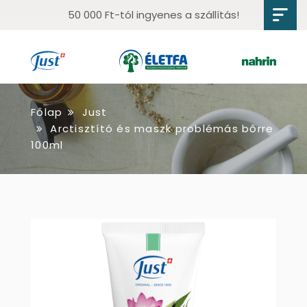
50 000 Ft-tól ingyenes a szállítás!
Főlap
Just
Arctisztító és maszk problémás bőrre
100ml