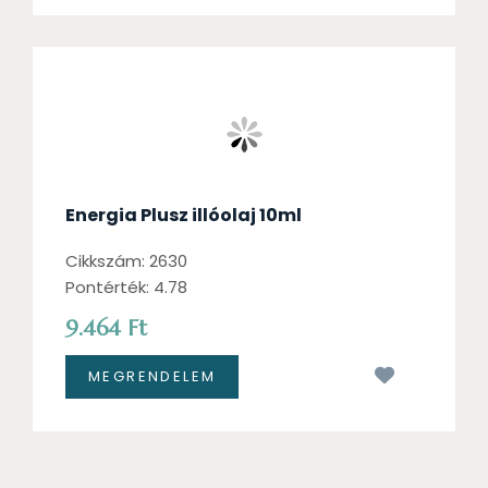
Energia Plusz illóolaj 10ml
Cikkszám: 2630
Pontérték: 4.78
9.464 Ft
Kívánságl