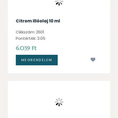
Citrom illóolaj 10 ml
Cikkszám: 2601
Pontérték: 3.05
6.039 Ft
Kívánságl