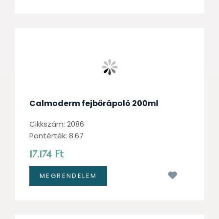
Calmoderm fejbőrápoló 200ml
Cikkszám: 2086
Pontérték: 8.67
17.174 Ft
Kívánságl