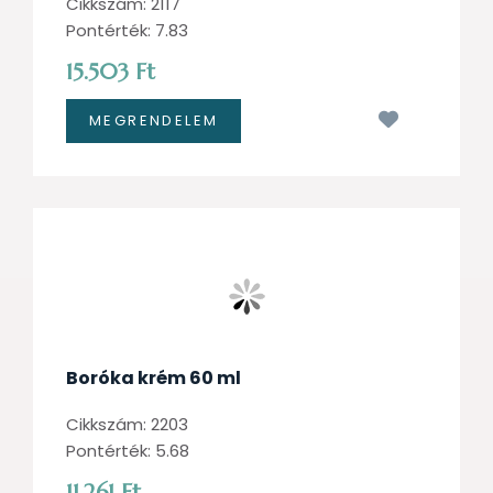
Cikkszám: 2117
Pontérték: 7.83
15.503 Ft
Kívánságl
Boróka krém 60 ml
Cikkszám: 2203
Pontérték: 5.68
11.261 Ft