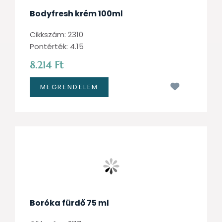
Bodyfresh krém 100ml
Cikkszám: 2310
Pontérték: 4.15
8.214 Ft
Kívánságl
Boróka fürdő 75 ml