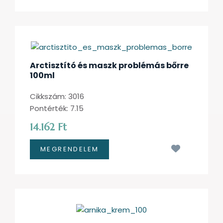
Arctisztító és maszk problémás bőrre
100ml
Cikkszám: 3016
Pontérték: 7.15
14.162 Ft
Kívánságl