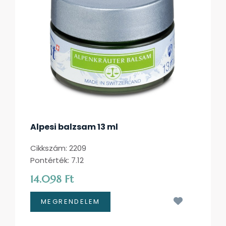
Alpesi balzsam 13 ml
Cikkszám: 2209
Pontérték: 7.12
14.098 Ft
Kívánságl