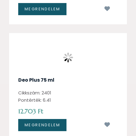
Kívánságl
Deo Plus 75 ml
Cikkszám: 2401
Pontérték: 6.41
12.703 Ft
Kívánságl