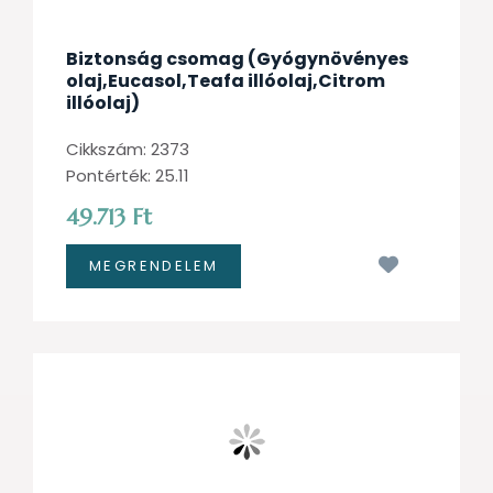
Biztonság csomag (Gyógynövényes
olaj,Eucasol,Teafa illóolaj,Citrom
illóolaj)
Cikkszám: 2373
Pontérték: 25.11
49.713 Ft
Kívánságl