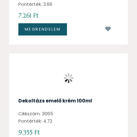
Pontérték: 3.66
7.261 Ft
Kívánságl
Dekoltázs emelő krém 100ml
Cikkszám: 3065
Pontérték: 4.72
9.355 Ft