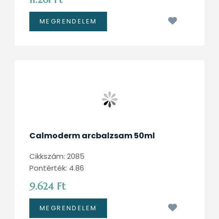
Kívánságl
Calmoderm arcbalzsam 50ml
Cikkszám: 2085
Pontérték: 4.86
9.624 Ft
Kívánságl