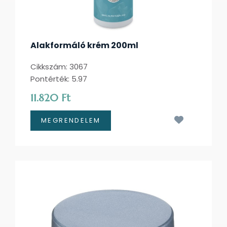
Alakformáló krém 200ml
Cikkszám: 3067
Pontérték: 5.97
11.820 Ft
Kívánságl