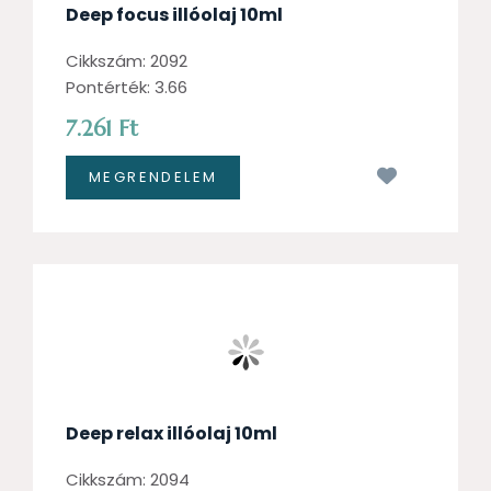
Deep focus illóolaj 10ml
Cikkszám: 2092
Pontérték: 3.66
7.261 Ft
Kívánságl
Deep relax illóolaj 10ml
Cikkszám: 2094