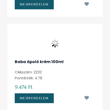
Kívánságl
Baba ápoló krém 100ml
Cikkszám: 2232
Pontérték: 4.78
9.474 Ft
Kívánságl