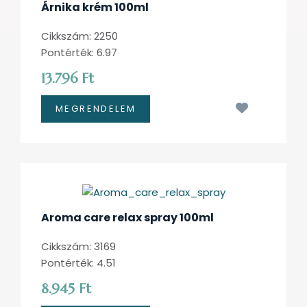
Árnika krém 100ml
Cikkszám: 2250
Pontérték: 6.97
13.796 Ft
Kívánságl
Aroma care relax spray 100ml
Cikkszám: 3169
Pontérték: 4.51
8.945 Ft