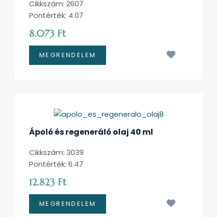
Cikkszám: 2607
Pontérték: 4.07
8.073 Ft
Kívánságl
Ápoló és regeneráló olaj 40 ml
Cikkszám: 3039
Pontérték: 6.47
12.823 Ft
Kívánságl