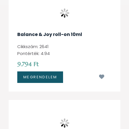
Balance & Joy roll-on 10ml
Cikkszám: 2641
Pontérték: 4.94
9.794 Ft
Kívánságl