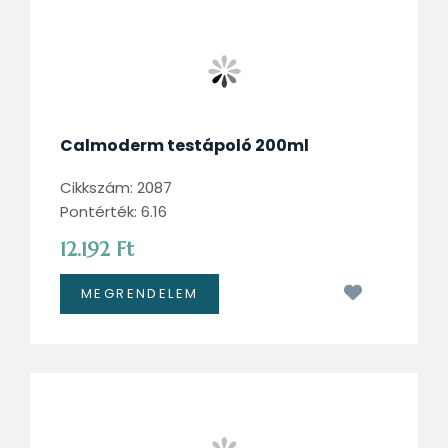
Calmoderm testápoló 200ml
Cikkszám: 2087
Pontérték: 6.16
12.192 Ft
Kívánságl