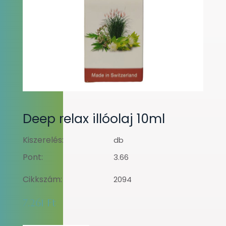
Deep relax illóolaj 10ml
Kiszerelés:
db
Pont:
3.66
Cikkszám:
2094
7.261 Ft