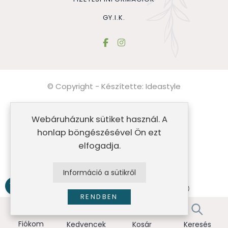
GY.I.K.
© Copyright - Készítette:
Ideastyle
Általános szerződési feltételek
Webáruházunk sütiket használ. A
Impresszum
honlap böngészésével Ön ezt
elfogadja.
Adatvédelmi nyilatkozat
Sütik
Információ a sütikről
RENDBEN
Fiókom
Kedvencek
Kosár
Keresés