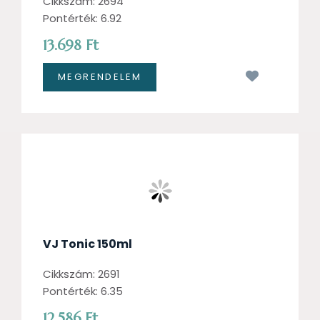
Cikkszám: 2694
Pontérték: 6.92
13.698 Ft
Kívánságl
VJ Tonic 150ml
Cikkszám: 2691
Pontérték: 6.35
12.586 Ft