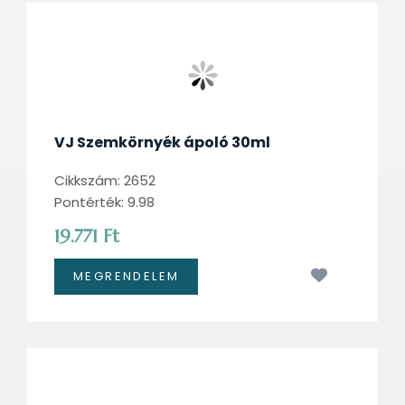
VJ Szemkörnyék ápoló 30ml
Cikkszám: 2652
Pontérték: 9.98
19.771 Ft
Kívánságl