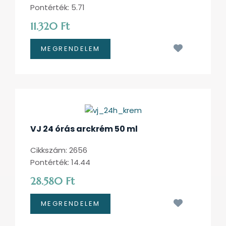
Pontérték: 5.71
11.320 Ft
Kívánságl
VJ 24 órás arckrém 50 ml
Cikkszám: 2656
Pontérték: 14.44
28.580 Ft
Kívánságl