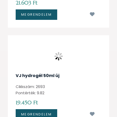
21.603 Ft
Kívánságl
VJ hydrogél 50ml új
Cikkszám: 2693
Pontérték: 9.82
19.450 Ft
Kívánságl