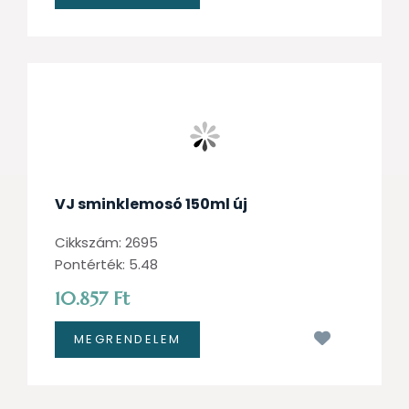
VJ sminklemosó 150ml új
Cikkszám: 2695
Pontérték: 5.48
10.857 Ft
Kívánságl