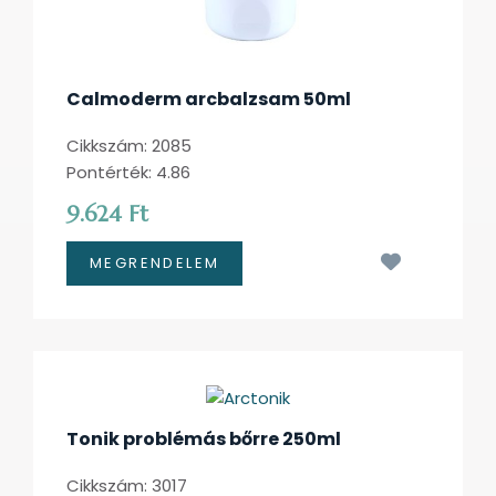
Calmoderm arcbalzsam 50ml
Cikkszám: 2085
Pontérték: 4.86
9.624 Ft
Kívánságl
Tonik problémás bőrre 250ml
Cikkszám: 3017