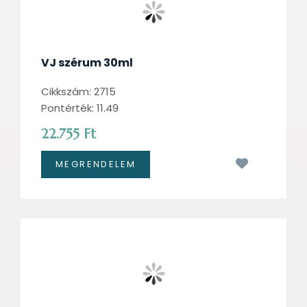
VJ szérum 30ml
Cikkszám: 2715
Pontérték: 11.49
22.755 Ft
Kívánságl