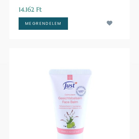
14.162 Ft
Kívánságl