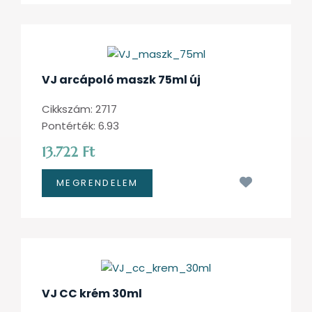
VJ arcápoló maszk 75ml új
Cikkszám: 2717
Pontérték: 6.93
13.722 Ft
Kívánságl
VJ CC krém 30ml