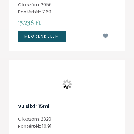
Cikkszám: 2056
Pontérték: 7.69
15.236 Ft
Kívánságl
VJ Elixir 15ml
Cikkszám: 2320
Pontérték: 10.91