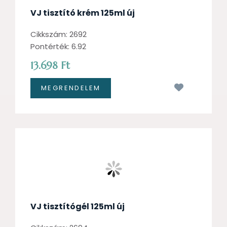
VJ tisztító krém 125ml új
Cikkszám: 2692
Pontérték: 6.92
13.698 Ft
Kívánságl
VJ tisztítógél 125ml új