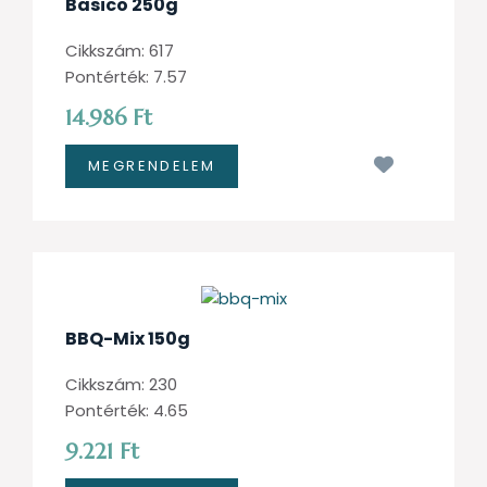
Basico 250g
Cikkszám: 617
Pontérték: 7.57
14.986 Ft
Kívánságl
BBQ-Mix 150g
Cikkszám: 230
Pontérték: 4.65
9.221 Ft