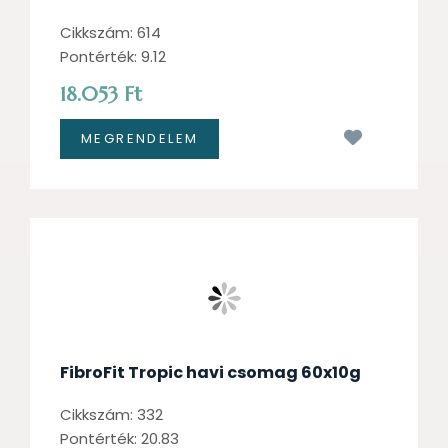
Cikkszám: 614
Pontérték: 9.12
18.053 Ft
Kívánságl
FibroFit Tropic havi csomag 60x10g
Cikkszám: 332
Pontérték: 20.83