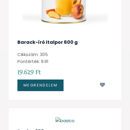
Barack-író italpor 600 g
Cikkszám: 305
Pontérték: 9.91
19.629 Ft
Kívánságl