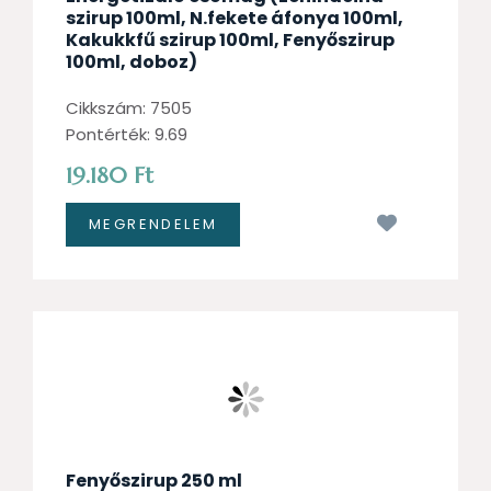
szirup 100ml, N.fekete áfonya 100ml,
Kakukkfű szirup 100ml, Fenyőszirup
100ml, doboz)
Cikkszám: 7505
Pontérték: 9.69
19.180 Ft
Kívánságl
Fenyőszirup 250 ml