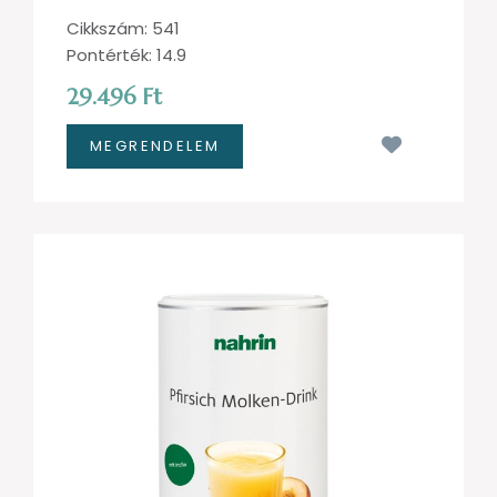
Cikkszám: 541
Pontérték: 14.9
29.496 Ft
Kívánságl