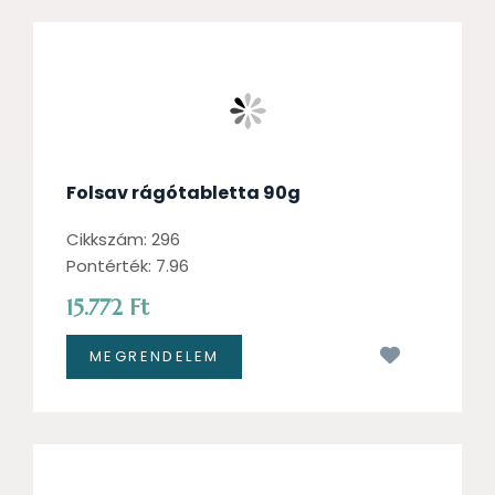
Folsav rágótabletta 90g
Cikkszám: 296
Pontérték: 7.96
15.772 Ft
Kívánságl