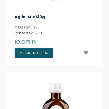
Aglio-Mix 130g
Cikkszám: 231
Pontérték: 5.09
10.075 Ft
Kívánságl