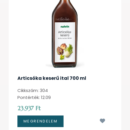
Articsóka keserű ital 700 ml
Cikkszám: 304
Pontérték: 12.09
23.937 Ft
Kívánságl