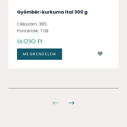
Gyömbér-kurkuma ital 300 g
Cikkszám: 385
Pontérték: 7.08
14.030 Ft
Kívánságl