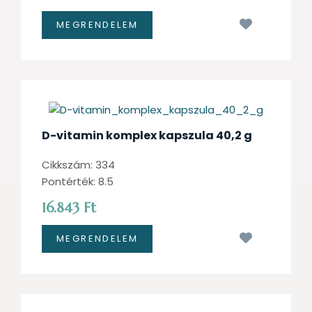
Kívánságl
D-vitamin komplex kapszula 40,2 g
Cikkszám: 334
Pontérték: 8.5
16.843 Ft
Kívánságl