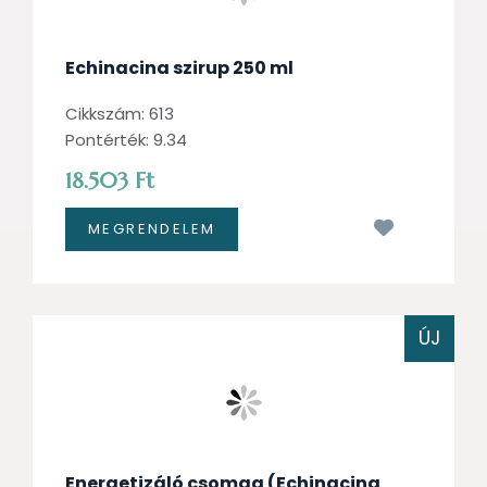
Echinacina szirup 250 ml
Cikkszám: 613
Pontérték: 9.34
18.503 Ft
Kívánságl
ÚJ
Energetizáló csomag (Echinacina