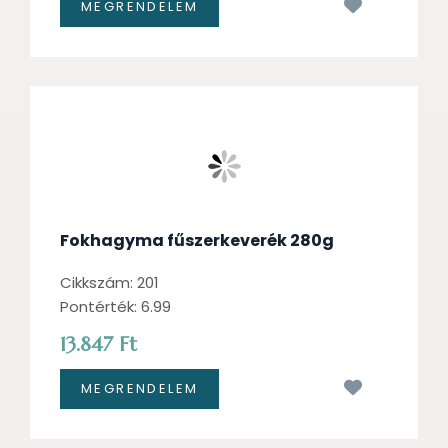
Kívánságl
Fokhagyma fűszerkeverék 280g
Cikkszám: 201
Pontérték: 6.99
13.847 Ft
Kívánságl