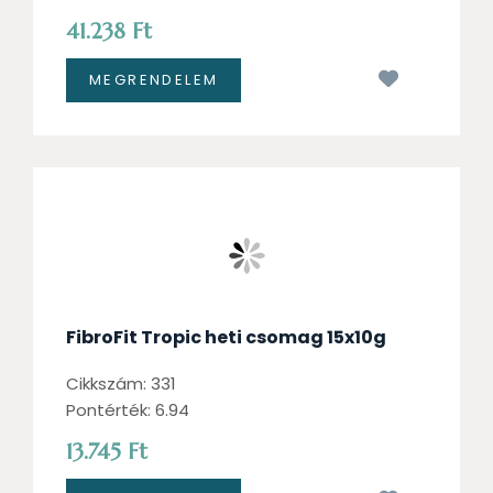
41.238 Ft
Kívánságl
FibroFit Tropic heti csomag 15x10g
Cikkszám: 331
Pontérték: 6.94
13.745 Ft