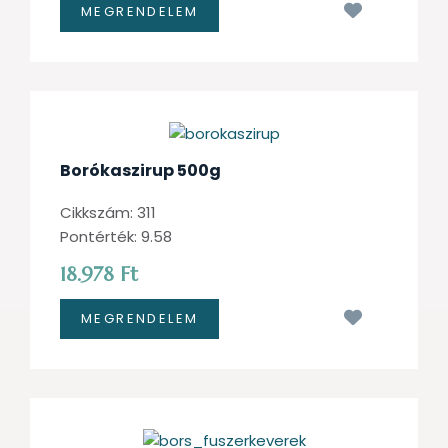
Kívánságl
Borókaszirup 500g
Cikkszám: 311
Pontérték: 9.58
18.978 Ft
Kívánságl