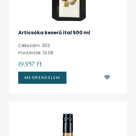
Articsóka keserű ital 500 ml
Cikkszám: 303
Pontérték: 10.08
19.957 Ft
Kívánságl