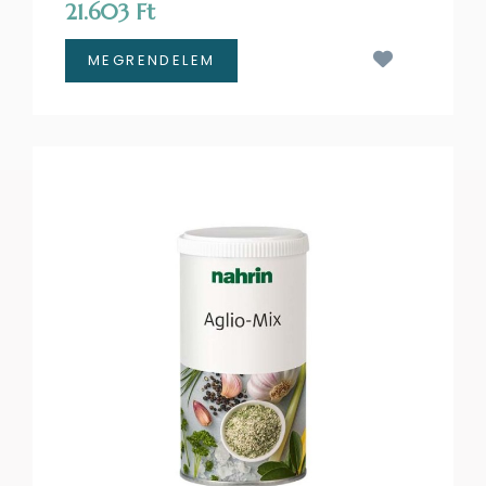
21.603 Ft
Kívánságl