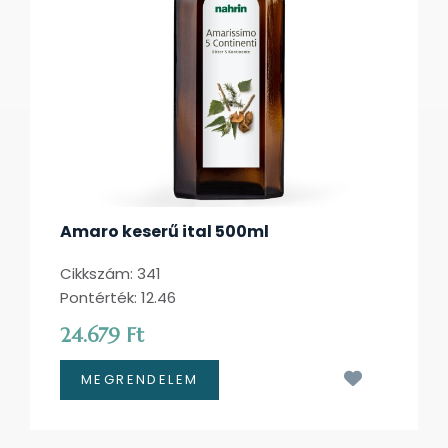
Amaro keserű ital 500ml
Cikkszám: 341
Pontérték: 12.46
24.679 Ft
Kívánságl