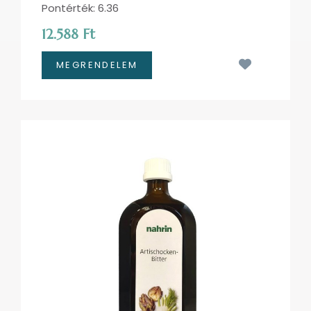
Pontérték: 6.36
12.588 Ft
Kívánságl