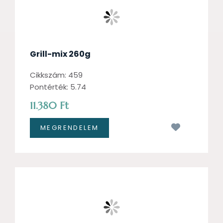
Grill-mix 260g
Cikkszám: 459
Pontérték: 5.74
11.380 Ft
Kívánságl