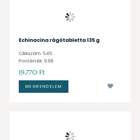
Echinacina rágótabletta 135 g
Cikkszám: 545
Pontérték: 9.99
19.770 Ft
Kívánságl