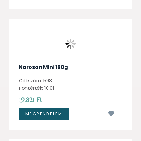
Narosan Mini 160g
Cikkszám: 598
Pontérték: 10.01
19.821 Ft
Kívánságl