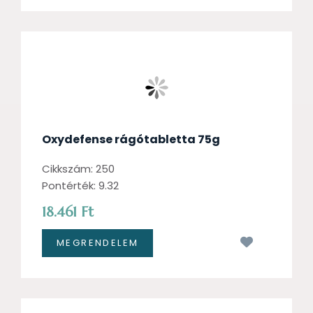
Oxydefense rágótabletta 75g
Cikkszám: 250
Pontérték: 9.32
18.461 Ft
Kívánságl