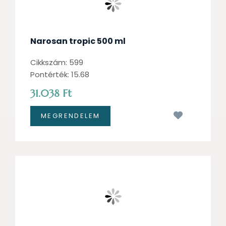
Narosan tropic 500 ml
Cikkszám: 599
Pontérték: 15.68
31.038 Ft
Kívánságl