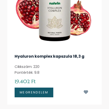
Hyaluron komplex kapszula 18,3 g
Cikkszám: 220
Pontérték: 9.8
19.402 Ft
Kívánságl