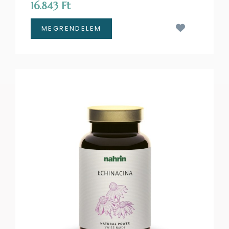
16.843 Ft
Kívánságl