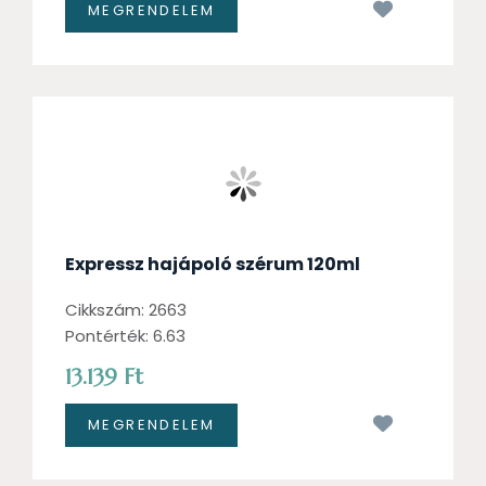
Kívánságl
Expressz hajápoló szérum 120ml
Cikkszám: 2663
Pontérték: 6.63
13.139 Ft
Kívánságl