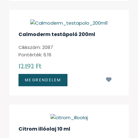
Calmoderm testápoló 200ml
Cikkszám: 2087
Pontérték: 6.16
12.192 Ft
Kívánságl
Citrom illóolaj 10 ml