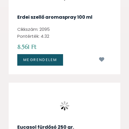
Erdei szellő aromaspray 100 ml
Cikkszám: 2095
Pontérték: 4.32
8.561 Ft
Kívánságl
Eucasol fürdősó 250 gr.