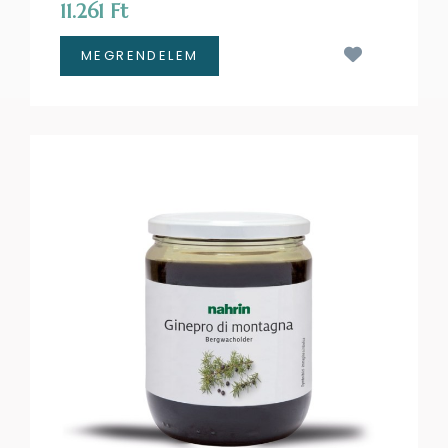
11.261 Ft
Kívánságl