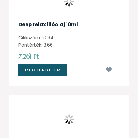
Deep relax illóolaj 10ml
Cikkszám: 2094
Pontérték: 3.66
7.261 Ft
Kívánságl