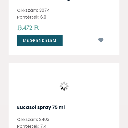
Cikkszám: 3074
Pontérték: 6.8
13.472 Ft
Kívánságl
Eucasol spray 75 ml
Cikkszám: 2403
Pontérték: 7.4