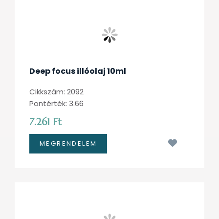
Deep focus illóolaj 10ml
Cikkszám: 2092
Pontérték: 3.66
7.261 Ft
Kívánságl