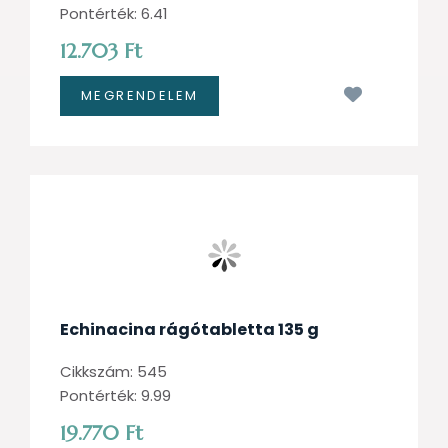
Pontérték: 6.41
12.703 Ft
Kívánságl
Echinacina rágótabletta 135 g
Cikkszám: 545
Pontérték: 9.99
19.770 Ft