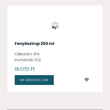
Fenyőszirup 250 ml
Cikkszám: 614
Pontérték: 9.12
18.053 Ft
Kívánságl