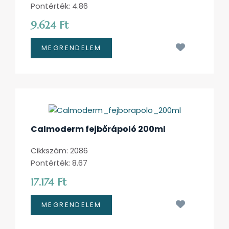
Pontérték: 4.86
9.624 Ft
Kívánságl
Calmoderm fejbőrápoló 200ml
Cikkszám: 2086
Pontérték: 8.67
17.174 Ft
Kívánságl