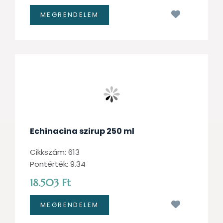
Kívánságl
Echinacina szirup 250 ml
Cikkszám: 613
Pontérték: 9.34
18.503 Ft
Kívánságl