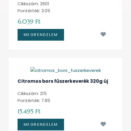
Cikkszám: 2601
Pontérték: 3.05
6.039 Ft
Kívánságl
Citromos bors fűszerkeverék 320g új
Cikkszám: 215
Pontérték: 7.85
15.495 Ft
Kívánságl