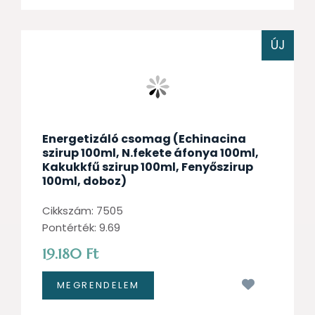
ÚJ
Energetizáló csomag (Echinacina
szirup 100ml, N.fekete áfonya 100ml,
Kakukkfű szirup 100ml, Fenyőszirup
100ml, doboz)
Cikkszám: 7505
Pontérték: 9.69
19.180 Ft
Kívánságl