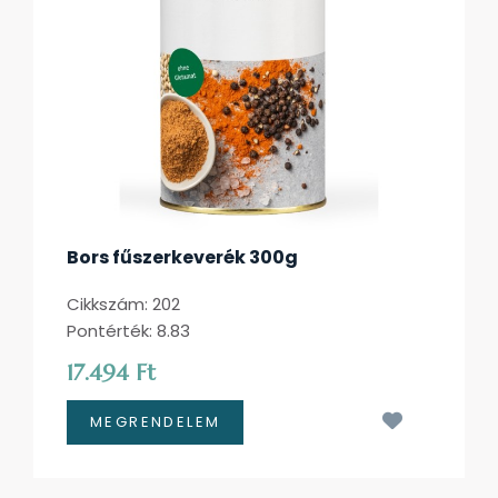
Bors fűszerkeverék 300g
Cikkszám: 202
Pontérték: 8.83
17.494 Ft
Kívánságl