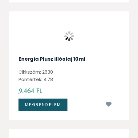
Energia Plusz illóolaj 10ml
Cikkszám: 2630
Pontérték: 4.78
9.464 Ft
Kívánságl