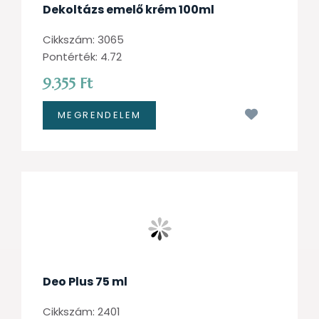
Dekoltázs emelő krém 100ml
Cikkszám: 3065
Pontérték: 4.72
9.355 Ft
Kívánságl
Deo Plus 75 ml
Cikkszám: 2401