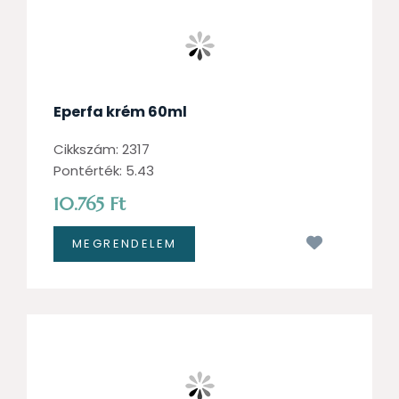
Eperfa krém 60ml
Cikkszám: 2317
Pontérték: 5.43
10.765 Ft
Kívánságl