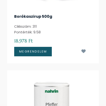
Borókaszirup 500g
Cikkszám: 311
Pontérték: 9.58
18.978 Ft
Kívánságl