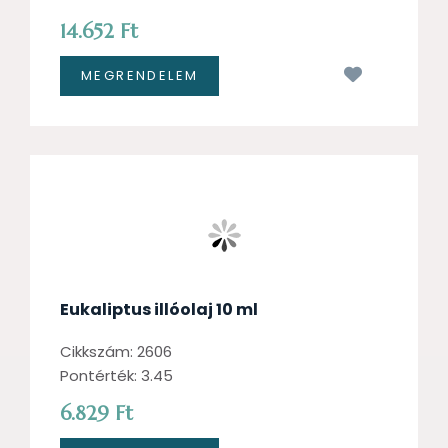
14.652 Ft
Kívánságl
Eukaliptus illóolaj 10 ml
Cikkszám: 2606
Pontérték: 3.45
6.829 Ft